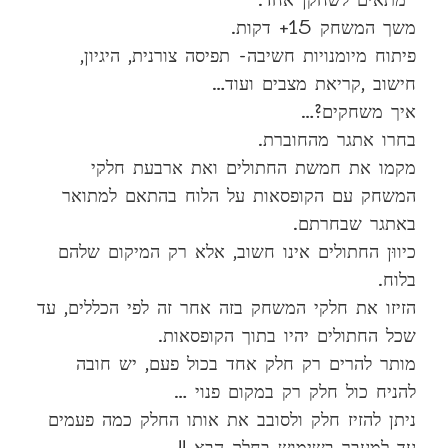
משך המשחק 15+ דקות.
פיתוח מיומנויות חשיבה- תפיסה צורנית, היגיון,
חישוב ,קריאת מצבים ועוד…
איך משחקים?…
בחרו אתגר מהחוברת.
מקמו את חמשת החתולים ואת ארבעת חלקי
המשחק עם הקופסאות על הלוח בהתאם למתואר
באתגר שבחרתם.
כיווּן החתולים אינו חשוב, אלא רק המיקום שלהם
בלוח.
הזיזו את חלקי המשחק בזה אחר זה לפי הכללים, עד
שכל החתולים יהיו בתוך הקופסאות.
מותר להרים רק חלק אחד בכול פעם, יש חובה
להניח כול חלק רק במקום פנוי …
ניתן להזיז חלק ולסובב את אותו החלק כמה פעמים
עד למעבר בשימוש בחלק הבא !!