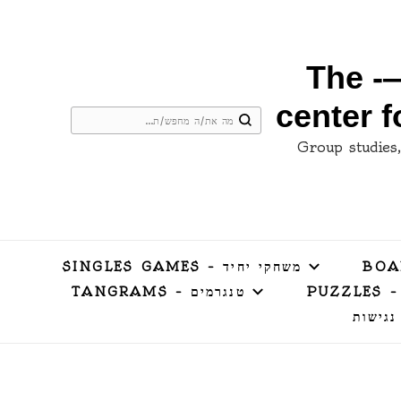
המרכז למשחקי חשיבה ושחמט בירושלים —- The
center 
מחפש/ת
ם –Group studies, conferences, employee
משהו?
משחקי יחיד – SINGLES GAMES
PUZZ
טנגרמים – TANGRAMS
נגישות