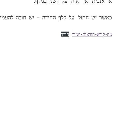
או אנכית או אחד על השני במדף.
כאשר יש חתול על קלף החידה – יש חובה להעמיד אותו 
מה-קורא-הוראות-ואיור
הורד