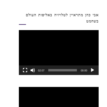
אבי כהן מתראיין לטלויזיה באליפות העולם
בשחמט
נגן
וידאו
02:07
00:00
נגן
וידאו