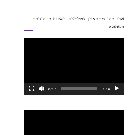
אבי כהן מתראיין לטלויזיה באליפות העולם
בשחמט
נגן
וידאו
02:07
00:00
נגן
וידאו