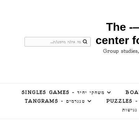
המרכז למשחקי חשיבה ושחמט בירושלים —- The
center 
ם –Group studies, conferences, employee
משחקי יחיד – SINGLES GAMES
PUZZ
טנגרמים – TANGRAMS
נגישות