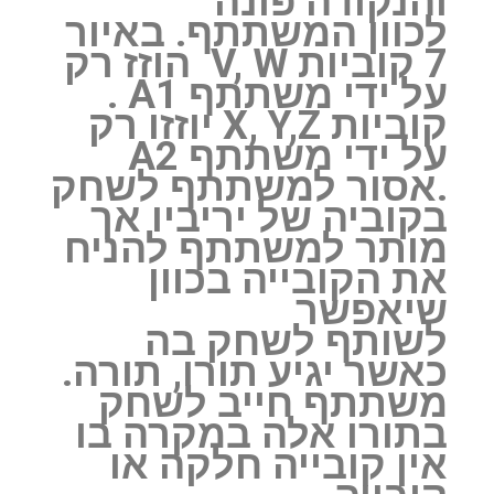
והנקודה פונה
לכוון המשתתף. באיור
7 ‏קוביות V, W ‏ הוזז רק
על ידי משתתף A1 ‏.
קוביות X, Y,Z ‏יוזזו רק
על ידי משתתף A2
‏.אסור למשתתף לשחק
בקוביה של יריביו אך
מותר למשתתף להניח
את הקובייה בכוון
שיאפשר
לשותף לשחק בה
כאשר יגיע תורו, תורה.
‏משתתף חייב לשחק
בתורו אלה במקרה בו
אין קובייה חלקה או