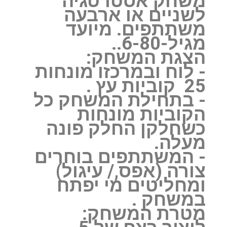
משחק אסטרטגיה
לשניים או ארבעה
משתתפים. מיועד
מגיל-6-80..
הצגת המשחק:
‏- לוח ובמרכזו מונחות
25 ‏ קוביות עץ .
‏- בתחילת המשחק כל
הקוביות מונחות
כשחלקן החלק פונה
מעלה.
‏- המשתתפים בוחרים
צורה (אפס,/ עיגול)
ומחליטים מי יפתח
במשחק .
‏מטרת המשחק: