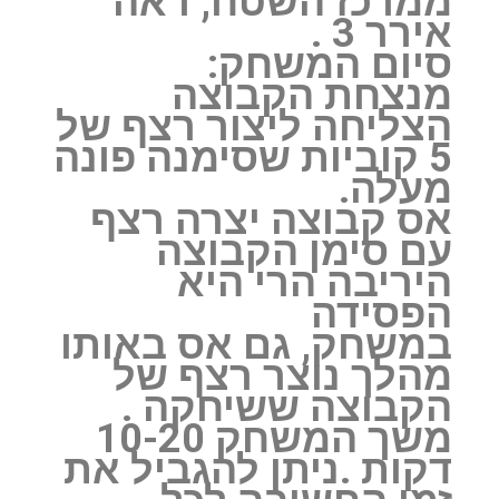
ממרכז השטח, ראה
אירר 3 ‏.
סיום המשחק:
‏מנצחת הקבוצה
הצליחה ליצור רצף של
5 ‏קוביות שסימנה פונה
מעלה.
אס קבוצה יצרה רצף
עם סימן הקבוצה
היריבה הרי היא
הפסידה
במשחק, גם אס באותו
מהלך נוצר רצף של
הקבוצה ששיחקה .
‏משך המשחק 10-20
‏דקות .ניתן להגביל את