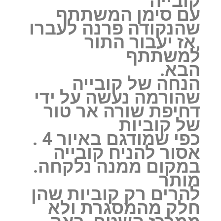
קובייה
עם סימן המשתתף
שהנקודה פרנה לעברו
,אז יעבור התור
למשתתף
הבא.
‏הנחה של קובייה
שהורמה נעשה על ידי
דחיפת שורה אר טור
של קוביות
כפי שמודגם באיור 4 ‏.
אסור להניח קובייה
במקום ממנה נלקחה.
מותר
להרים רק קוביות שהן
חלק מהמסגרת ולא