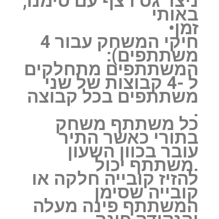
ניצר גס רצף עם סימנו,
באותי
זמן•
‏חיקי המשחק עבור 4 ‏
משתתפים):
‏המשתתפים מתחלקים
ל -4 קבוצות של שני
משתתפים בכל קבוצה
.
‏כל משתתף משחק
בתורי כאשר התיר
עובר בכוון השעון
.משתתף יכול
להזיז קובייה חלקה או
קובייה שסימן
המשתתף פינה מעלה