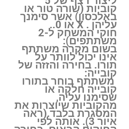
‏ליצור רצף של 5 ‏
קוביות (שורה טור או
באלכסון) אשר סימנך
עליהן . X או 0..
חוקי המשחק ל-2
משתתפים):
בשום מקרה משתתף
אינו יכול לוותר על
תורו. בחירה והזזה של
קובייה:
‏ משתתף בוחר בתורו
קובייה חלקה או
שסימנו עליה,
מהקוביות שיוצרות את
המסגרת בלבד.(ראה
איור 3). אותה לפי