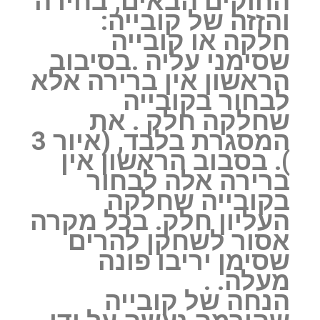
החוקים הבאים, ‏בחירה
והזזה של קובייה:
חלקה או קובייה
שסימני עליה .בסיבוב
הראשון אין ברירה אלא
לבחור בקובייה
שחלקה חלק . את
המסגרת בלבד, (איור 3
‏). בסבוב הראשון אין
ברירה אלה לבחור
בקובייה שחלקה
העליון חלק. בכל מקרה
אסור לשחקן להרים
שסימן יריבו פונה
מעלה. .
‏הנחה של קובייה