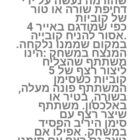
שהורמה נעשה על ידי
דחיפת שורה או טור
של קוביות
כפי שמודגם באייר 4
‏.אסור להניח קובייה
במקום שממנו נלקחה.
המנצח במשחק :הינו
משתתף שהצליח
ליצור רצף של 5
‏קוביות כשסימן
המשתתף פונה מעלה,
בשורה, בטיר או
באלכסון. משתתף
שיצר רצף עם
סימן היריב הפסיד
במשחק. אפילו אם