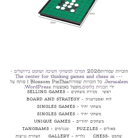
הזכויות שמורות2026
המרכז למשחקי חשיבה ושחמט בירושלים -
--- The center for thinking games and chess in
Jerusalem
. כל הזכויות שמורות
Blossom PinThis | פותח על
ידי
תבניות בלוסום
.מופעל באמצעות
WordPress
.
ראשי
מכירת משחקים – SELLING GAMES
לוח ואסטרטגיה – BOARD AND STRATEGY
משחקי יחיד – SINGLES GAMES
משחקי יחיד – SINGLES GAMES
משחקים יחודיים – UNIQUE GAMES
פאזלים – PUZZLES
טנגרמים – TANGRAMS
שחמט -CHESS
גלריה – GALLERY
הצהרת נגישות