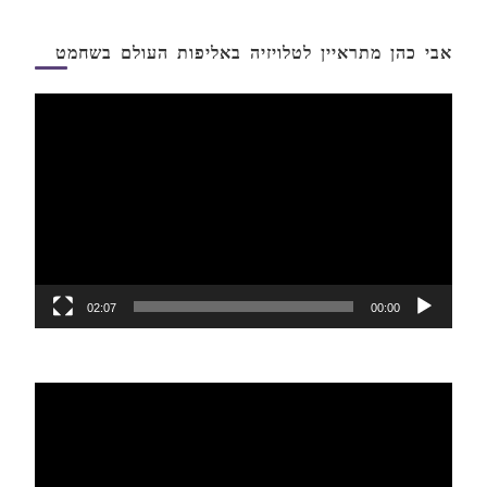
אבי כהן מתראיין לטלויזיה באליפות העולם בשחמט
נגן
וידאו
02:07
00:00
נגן
וידאו