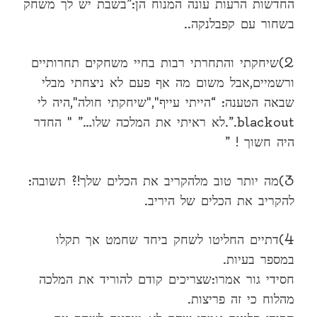
החדשות הרעות עונה המנוח הן:”בשבת יש לך משחק
בשחור עם קפבלנקה..
2)שיחקתי והתחרתי רבות בחיי משחקים תחרותיים
ורשמיים,אבל משום מה אף פעם לא ניצחתי מבלי
שבאה הטענה: “הייתי עייף","שיחקתי חולה",היה לי
blackout.”.לא ראיתי את המלכה שלו…” " החדר
היה חשוך ! ”
3)מה יותר טוב מלהקריב את הכלים שלך!? תשובה:
להקריב את הכלים של היריב.
4)דתיים החליטו לשחק ביחד שחמט אך תקלו
במספר בעיות.
חסידי גור אמרו:שצריכים קודם להוריד את המלכה
מהלוח כי זה פריצות.