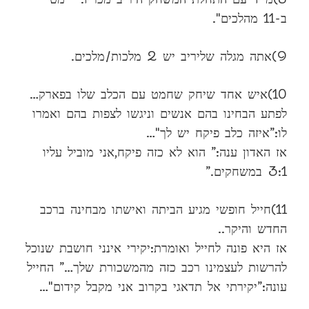
ב-11 מהלכים".
9)אתה מגלה שליריב יש 2 מלכות/מלכים.
10)איש אחד שיחק שחמט עם הכלב שלו בפארק…
לפתע הבחינו בהם אנשים וניגשו לצפות בהם ואמרו
לו:”איזה כלב פיקח יש לך"…
אז האדון ענה:” הוא לא כזה פיקח,אני מוביל עליו
3:1 במשחקים.”
11)חייל חופשי מגיע הביתה ואישתו מבחינה ברכב
החדש והיקר..
אז היא פונה לחייל ואומרת:יקירי אינני חושבת שנוכל
להרשות לעצמינו רכב כזה מהמשכורת שלך…” החייל
עונה:”יקירתי אל תדאגי בקרוב אני מקבל קידום"…