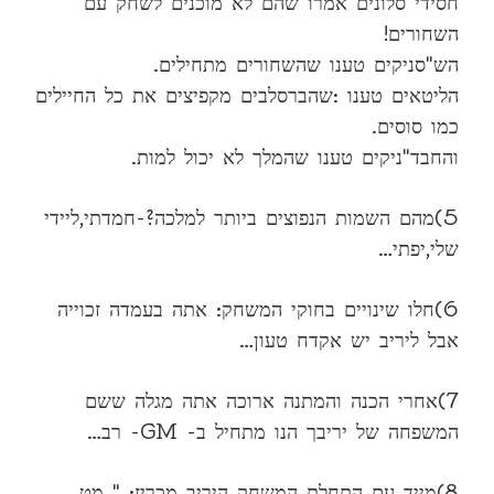
חסידי סלונים אמרו שהם לא מוכנים לשחק עם
השחורים!
הש"סניקים טענו שהשחורים מתחילים.
הליטאים טענו :שהברסלבים מקפיצים את כל החיילים
כמו סוסים.
והחבד"ניקים טענו שהמלך לא יכול למות.
5)מהם השמות הנפוצים ביותר למלכה?-חמדתי,ליידי
שלי,יפתי…
6)חלו שינויים בחוקי המשחק: אתה בעמדה זכוייה
אבל ליריב יש אקדח טעון…
7)אחרי הכנה והמתנה ארוכה אתה מגלה ששם
המשפחה של יריבך הנו מתחיל ב- GM- רב…
8)מייד עם התחלת המשחק היריב מכריז: " מט