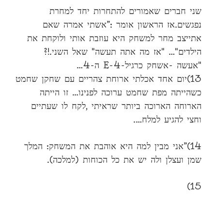
שני חברים שאמורים להתחרות יחד למחרת
נפגשים.אז הראשון אומר :”אשתי אמרה שאם
אתייצב מחר למשחק היא עוזבת אותי ולוקחת את
הילדים"… "אז מה אתה תעשה" שאל השני.!?
"אעשה -אשחק כרגיל-E-4 ה-4…
13)יום אחד אכלתי ארוחת צהריים עם שחקן שחמט
כשהייתה מפת שחמט ערוכה לפנינו… זו הייתה
הארוחה הארוכה ביותר שראיתי ,לקח לו שעתיים
וחצי להגיע למלח….
14)”אני מבין למה היא אוהבת את המשחק: המלך
שמן ועצלן ולה יש את כל הכוחות (למלכה).
15)