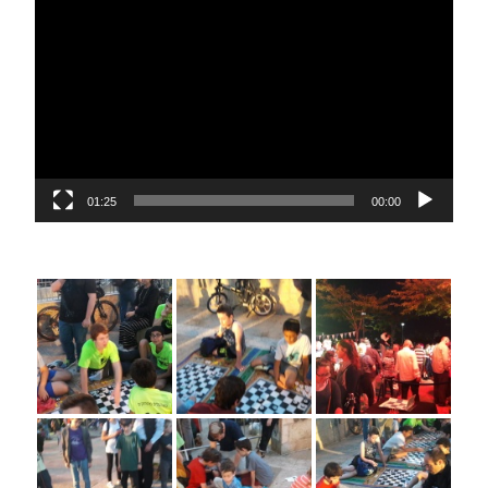
נגן
וידאו
01:25
00:00