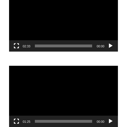
וידאו
02:33
00:00
נגן
וידאו
01:25
00:00