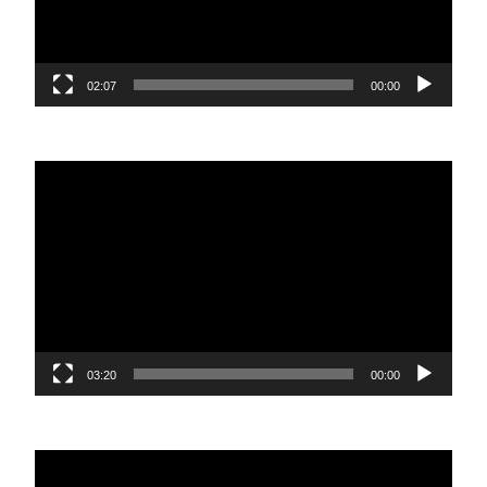
02:07
00:00
נגן
וידאו
03:20
00:00
נגן