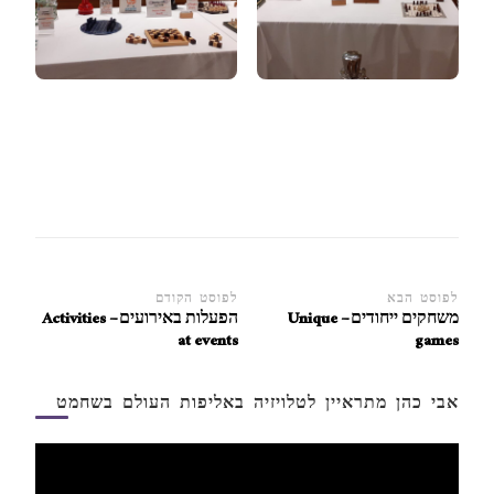
ניווט
לפוסט הבא
לפוסט הקודם
משחקים ייחודים – Unique
הפעלות באירועים – Activities
ברשומות
at events
games
אבי כהן מתראיין לטלויזיה באליפות העולם בשחמט
נגן
וידאו