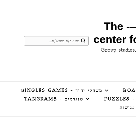
המרכז למשחקי חשיבה ושחמט בירושלים —- The
center 
מחפש/ת
ם –Group studies, conferences, employee
משהו?
משחקי יחיד – SINGLES GAMES
PUZZ
טנגרמים – TANGRAMS
נגישות