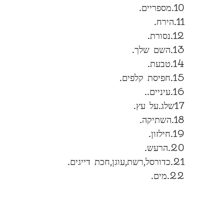
10.מספריים.
11.הירח.
12.נסורת.
13.השם שלך.
14.טבעת.
15.חפיסת קלפים.
16.עיניים..
17שלג.על עץ.
18.השתיקה.
19.חילזון.
20.הרעש.
21.כדורסל,רשת,עוגן,חכת דייגים.
22.מים.