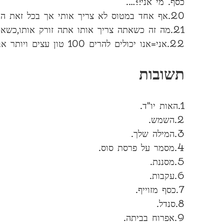
כסף. מי אני!?….
20.אף אחד במטוס לא צריך אותי אך בכל זאת המטוס לא יכול להמריא בלעדיי,מי אני!?…
21.מה זה כשאתה צריך אותו אתה זורק אותו,כשאתהלא צריך אותו אתה מחזיר אותו…!?
22.אני=אנו יכולים להרים 100 טון עצים ויותר אבל חצי שקל איננו יכול,מי אני!?
תשובות
1.האות יו"ד.
2.השמש.
3.המילה שלך.
4.מסמר על פרסת סוס.
5.מסננת.
6.עקבות.
7.כסף מזוייף.
8.סנדל.
9.אפרוח בביתה.