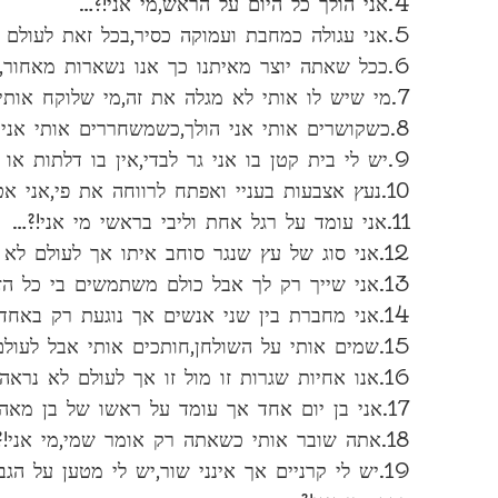
4.אני הולך כל היום על הראש,מי אני!?…
5.אני עגולה כמחבת ועמוקה כסיר,בכל זאת לעולם לא אוכל להחזיק מים,מי אני!?…
6.ככל שאתה יוצר מאיתנו כך אנו נשארות מאחור,מי אנחנו!?…
7.מי שיש לו אותי לא מגלה את זה,מי שלוקח אותי לא יודע מזה,מי שיודע מזה לא רוצה אותי,מי אני!?…
8.כשקושרים אותי אני הולך,כשמשחררים אותי אני עומד,מי אני!?…
9.יש לי בית קטן בו אני גר לבדי,אין בו דלתות או חלונות כשאני רוצה לצאת אני צריך לשבור קיר,מי אני!?…
10.נעץ אצבעות בעניי ואפתח לרווחה את פי,אני אטרוף מייד נייר או בד מי אני!?..
11.אני עומד על רגל אחת וליבי בראשי מי אני!?…
12.אני סוג של עץ שנגר סוחב איתו אך לעולם לא אהיה ישר או עקום,מי אני!?..
13.אני שייך רק לך אבל כולם משתמשים בי כל הזמן,מי אני!?…
14.אני מחברת בין שני אנשים אך נוגעת רק באחד/ת מהם,מי אני!?…
15.שמים אותי על השולחן,חותכים אותי אבל לעולם לא אוכלים אותי,מי אני!?…
16.אנו אחיות שגרות זו מול זו אך לעולם לא נראה אחת את השנייה. מי אנו!?…
17.אני בן יום אחד אך עומד על ראשו של בן מאה,מי אני!?…
18.אתה שובר אותי כשאתה רק אומר שמי,מי אני!?…
19.יש לי קרניים אך אינני שור,יש לי מטען על 