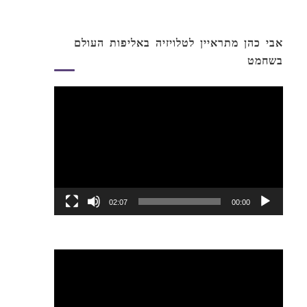
אבי כהן מתראיין לטלויזיה באליפות העולם
בשחמט
נגן
וידאו
02:07
00:00
נגן
וידאו